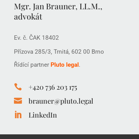
Mgr. Jan Brauner, LL.M.,
advokát
Ev. č. ČAK 18402
Přízova 285/3, Trnitá, 602 00 Brno
Řídící partner
Pluto legal
.
+420 736 203 175

brauner@pluto.legal

LinkedIn
