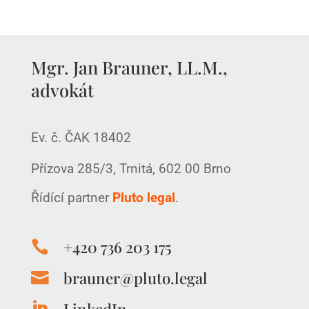
Mgr. Jan Brauner, LL.M.,
advokát
Ev. č. ČAK 18402
Přízova 285/3, Trnitá, 602 00 Brno
Řídící partner
Pluto legal
.
+420 736 203 175

brauner@pluto.legal
