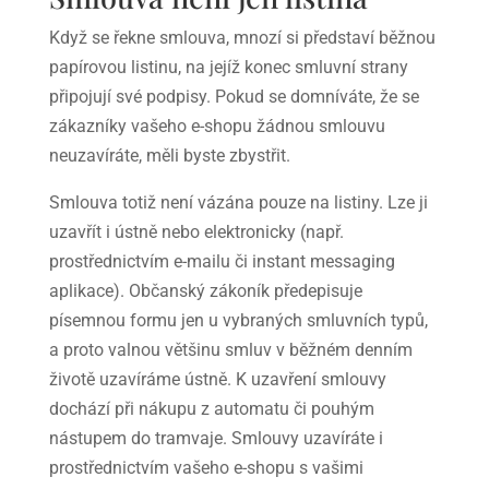
Když se řekne smlouva, mnozí si představí běžnou
papírovou listinu, na jejíž konec smluvní strany
připojují své podpisy. Pokud se domníváte, že se
zákazníky vašeho e-shopu žádnou smlouvu
neuzavíráte, měli byste zbystřit.
Smlouva totiž není vázána pouze na listiny. Lze ji
uzavřít i ústně nebo elektronicky (např.
prostřednictvím e-mailu či instant messaging
aplikace). Občanský zákoník předepisuje
písemnou formu jen u vybraných smluvních typů,
a proto valnou většinu smluv v běžném denním
životě uzavíráme ústně. K uzavření smlouvy
dochází při nákupu z automatu či pouhým
nástupem do tramvaje. Smlouvy uzavíráte i
prostřednictvím vašeho e-shopu s vašimi