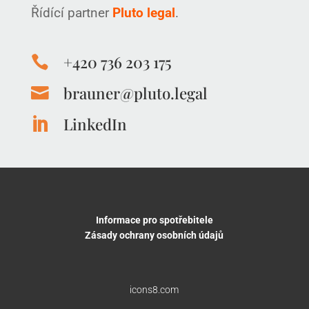
Řídící partner
Pluto legal
.
+420 736 203 175

brauner@pluto.legal

LinkedIn

Informace pro spotřebitele
Zásady ochrany osobních údajů
icons8.com